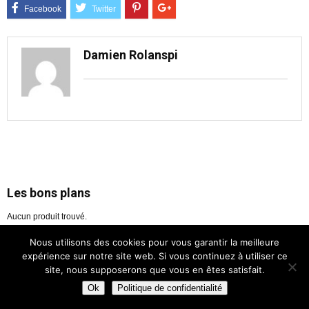
Damien Rolanspi
Les bons plans
Aucun produit trouvé.
Nous utilisons des cookies pour vous garantir la meilleure
expérience sur notre site web. Si vous continuez à utiliser ce
site, nous supposerons que vous en êtes satisfait.
Copyright ©
2026 - cherrydog.fr -
Contact
-
Mentions légales
-
CGU
-
A propos
-
Plan du site
Ok
Politique de confidentialité