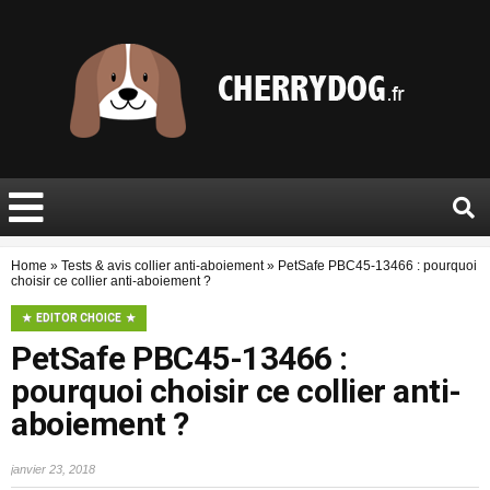
Home
»
Tests & avis collier anti-aboiement
»
PetSafe PBC45-13466 : pourquoi
choisir ce collier anti-aboiement ?
EDITOR CHOICE
PetSafe PBC45-13466 :
pourquoi choisir ce collier anti-
aboiement ?
janvier 23, 2018