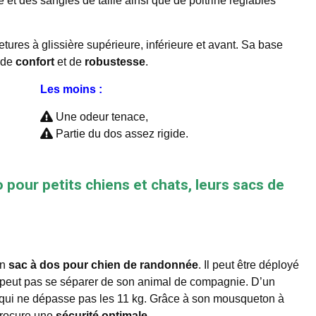
et des sangles de taille ainsi que de poitrine réglables
tures à glissière supérieure, inférieure et avant. Sa base
s de
confort
et de
robustesse
.
Les moins :
Une odeur tenace,
Partie du dos assez rigide.
 pour petits chiens et chats, leurs sacs de
un
sac à dos pour chien de randonnée
. Il peut être déployé
peut pas se séparer de son animal de compagnie. D’un
al qui ne dépasse pas les 11 kg. Grâce à son mousqueton à
 procure une
sécurité optimale.