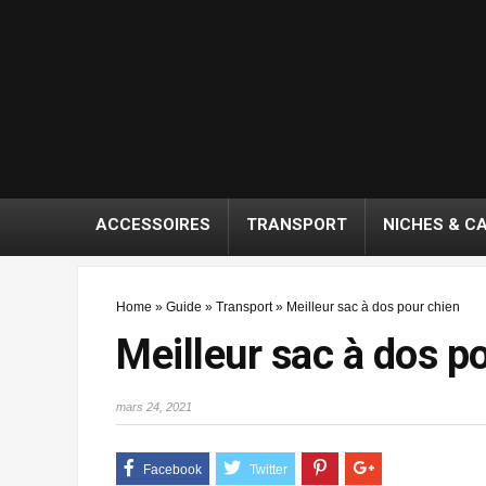
ACCESSOIRES
TRANSPORT
NICHES & C
Home
»
Guide
»
Transport
»
Meilleur sac à dos pour chien
Meilleur sac à dos p
mars 24, 2021